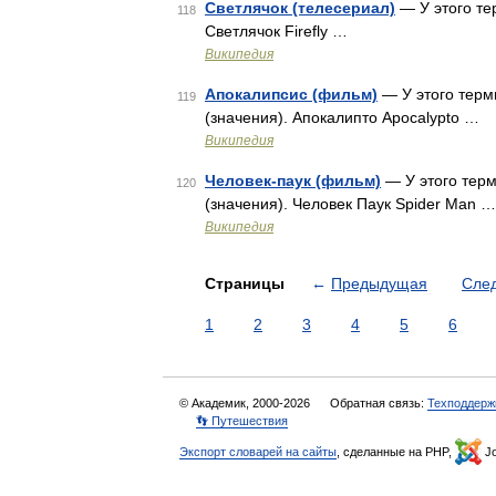
Светлячок (телесериал)
— У этого те
118
Светлячок Firefly …
Википедия
Апокалипсис (фильм)
— У этого терм
119
(значения). Апокалипто Apocalypto …
Википедия
Человек-паук (фильм)
— У этого терм
120
(значения). Человек Паук Spider Man …
Википедия
Страницы
←
Предыдущая
Сле
1
2
3
4
5
6
© Академик, 2000-2026
Обратная связь:
Техподдерж
👣 Путешествия
Экспорт словарей на сайты
, сделанные на PHP,
Jo